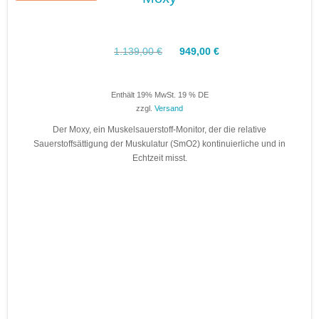
Ursprünglicher
Aktueller
1.139,00
€
949,00
€
Preis
Preis
war:
ist:
1.139,00 €
949,00 €.
Enthält 19% MwSt. 19 % DE
zzgl.
Versand
Der Moxy, ein Muskelsauerstoff-Monitor, der die relative
Sauerstoffsättigung der Muskulatur (SmO2) kontinuierliche und in
Echtzeit misst.