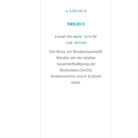
Ursprünglicher
1.139,00
€
Preis
war:
Aktueller
949,00
€
1.139,00 €
Preis
Enthält 19% MwSt. 19 % DE
ist:
zzgl.
Versand
949,00 €.
Der Moxy, ein Muskelsauerstoff-
Monitor, der die relative
Sauerstoffsättigung der
Muskulatur (SmO2)
kontinuierliche und in Echtzeit
misst.